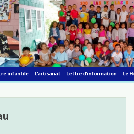
re infantile
L’artisanat
Lettre d’information
Le H
au