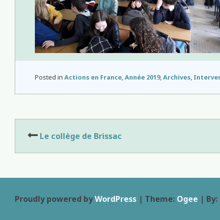
Posted in
Actions en France
,
Année 2019
,
Archives
,
Interve
Navigation
Le collège de Brissac
de
l’article
Proudly powered by
WordPress
|
Theme:
Ogee
| By: