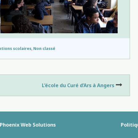
ntions scolaires
,
Non classé
L’école du Curé d’Ars à Angers
Phoenix Web Solutions
Politiq