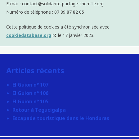
E-mail :
contact@
solidarite-partage-chemille.org
Numéro de téléphone : 07 89 87 82 05
Cette politique de cookies a été synchronisée avec
cookiedatabase.org
le 17 janvier 2023.
Articles récents
El Guion n° 107
El Guion n° 106
El Guion n° 105
Retour á Tegucigalpa
Escapade touristique dans le Honduras