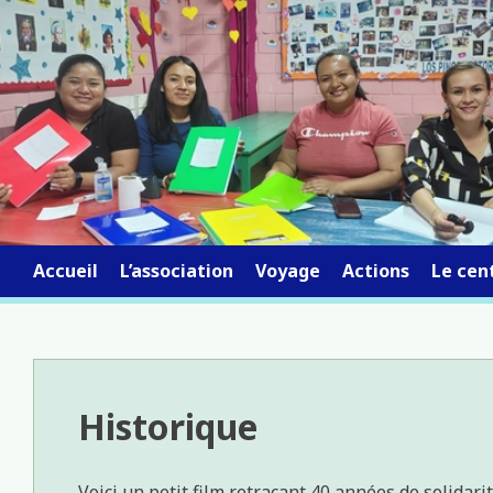
Skip
to
content
Accueil
L’association
Voyage
Actions
Le cent
Historique
Voici un petit film retraçant 40 années de solidari