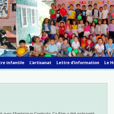
re infantile
L’artisanat
Lettre d’information
Le H
té avec l’Amérique Centrale. Ce film a été présenté