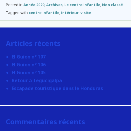
Posted in
Année 2020
,
Archives
,
Le centre infantile
,
Non classé
Tagged with
centre infantile
,
intérieur
,
visite
Articles récents
El Guion n° 107
El Guion n° 106
El Guion n° 105
Retour á Tegucigalpa
Escapade touristique dans le Honduras
Commentaires récents