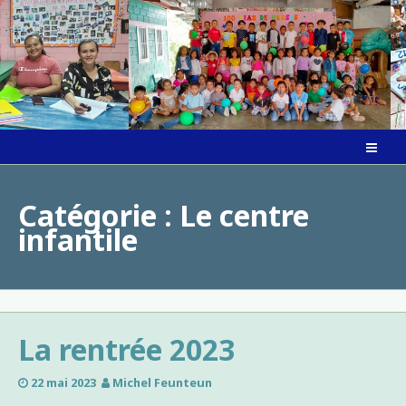
Skip
to
content
Catégorie :
Le centre
infantile
La rentrée 2023
22 mai 2023
Michel Feunteun