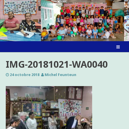
Skip
to
content
IMG-20181021-WA0040
24 octobre 2018
Michel Feunteun