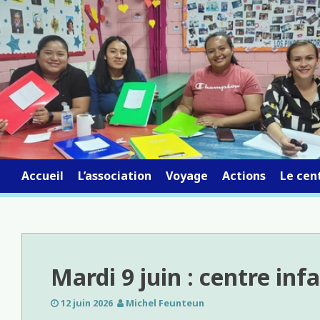
Skip
to
content
Accueil
L’association
Voyage
Actions
Le cent
Mardi 9 juin : centre inf
12 juin 2026
Michel Feunteun