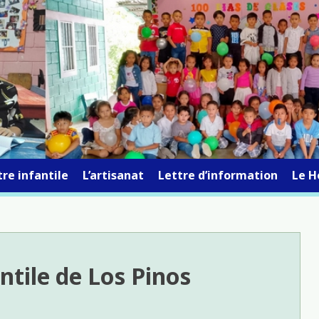
re infantile
L’artisanat
Lettre d’information
Le H
antile de Los Pinos