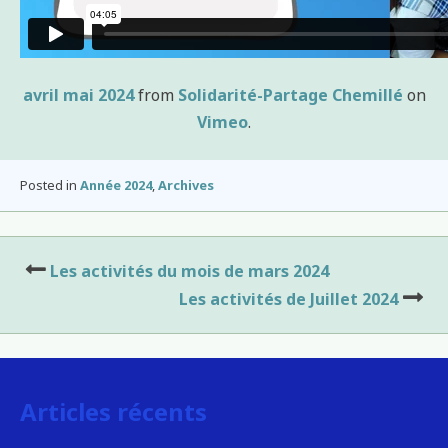
avril mai 2024
from
Solidarité-Partage Chemillé
on
Vimeo
.
Posted in
Année 2024
,
Archives
Navigation
Les activités du mois de mars 2024
de
Les activités de Juillet 2024
l’article
Articles récents