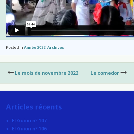
Posted in
Année 2022
,
Archives
Navigation
Le mois de novembre 2022
Le comedor
de
l’article
Articles récents
El Guion n° 107
El Guion n° 106