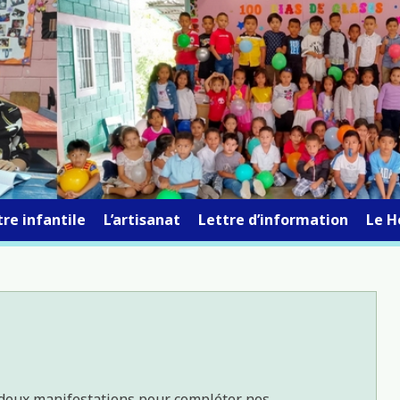
re infantile
L’artisanat
Lettre d’information
Le H
deux manifestations pour compléter nos