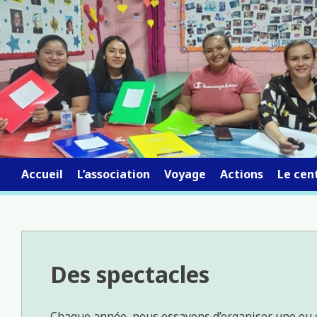
Skip
to
content
Accueil
L’association
Voyage
Actions
Le cent
Des spectacles
Chaque année, nous essayons d’organiser une ou 